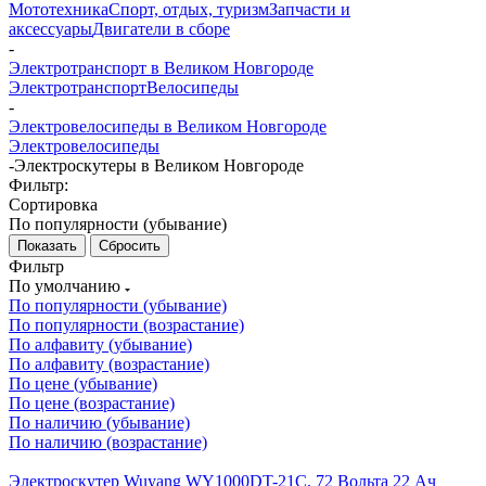
Мототехника
Спорт, отдых, туризм
Запчасти и
аксессуары
Двигатели в сборе
-
Электротранспорт в Великом Новгороде
Электротранспорт
Велосипеды
-
Электровелосипеды в Великом Новгороде
Электровелосипеды
-
Электроскутеры в Великом Новгороде
Фильтр:
Сортировка
По популярности (убывание)
Сбросить
Фильтр
По умолчанию
По популярности (убывание)
По популярности (возрастание)
По алфавиту (убывание)
По алфавиту (возрастание)
По цене (убывание)
По цене (возрастание)
По наличию (убывание)
По наличию (возрастание)
Электроскутер Wuyang WY1000DT-21C, 72 Вольта 22 Ач