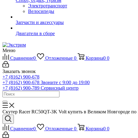
Спорт, отдых, туризм
Электротранспорт
Велосипеды
Запчасти и аксессуары
Двигатели в сборе
Меню
Сравнение
0
Отложенные
0
Корзина
0
0
Заказать звонок
+7 (8162) 900-678
+7 (8162) 900-678
Звоните с 9:00 до 19:00
+7 (8162) 900-789
Сервисный центр
Скутер Racer RC50QT-3K Volt купить в Великом Новгороде по 
Сравнение
0
Отложенные
0
Корзина
0
0