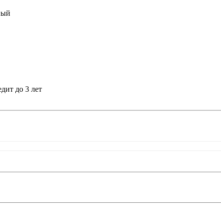
ный
едит до 3 лет