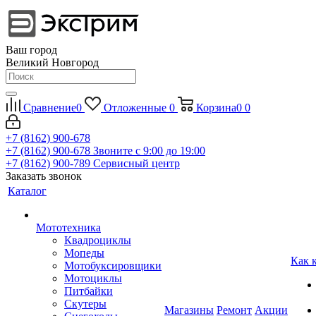
Ваш город
Великий Новгород
Сравнение
0
Отложенные
0
Корзина
0
0
+7 (8162) 900-678
+7 (8162) 900-678
Звоните с 9:00 до 19:00
+7 (8162) 900-789
Сервисный центр
Заказать звонок
Каталог
Мототехника
Квадроциклы
Мопеды
Как 
Мотобуксировщики
Мотоциклы
Питбайки
Скутеры
Магазины
Ремонт
Акции